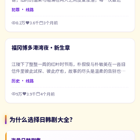
像在赎回当年的失约。
犯罪
· 线路
8.2万
3.6千
3个月前
64:50
最新
福冈博多港湾夜·新生章
江陵下了整整一周的红叶时节雨，朴叙俊与朴敏英在一沓旧
信件里彼此试探、彼此疗愈，故事的尽头是温柔的告别也是
新的开始。
历史
· 线路
9万
3.9千
4个月前
为什么选择
日韩剧大全
？