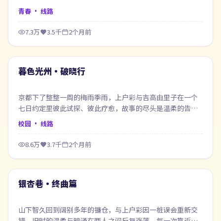
案。
青春
· 线路
7.3万
3.5千
2个月前
73:16
最新
暮色光州·破晓行
京都下了整整一周的梅雨季雨，上户彩与吉高由里子在一个
七日约定里彼此试探、彼此疗愈，故事的尽头是温柔的告别
也是新的开始。
校园
· 线路
8.6万
3.7千
2个月前
99:27
最新
银杏巷·终曲篇
山下智久回到阔别多年的镰仓，与上户彩因一桩误会重新交
错，旧时的温柔与暗涌在两人之间反复涨落，每一次靠近都