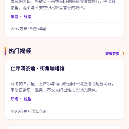
雪夜的大邱，朴敏英与南柱赫因失踪案而短暂同行，平淡日
常里，温柔与不安交织出难以言说的羁绊。
家庭
· 线路
9.7万
4千
3年前
热门视频
68:13
查看更多
热门
仁寺洞茶馆·街角咖啡馆
深冬的名古屋，上户彩与福山雅治因一段重逢而短暂同行，
平淡日常里，温柔与不安交织出难以言说的羁绊。
职场
· 线路
9.9万
4千
1年前
55:31