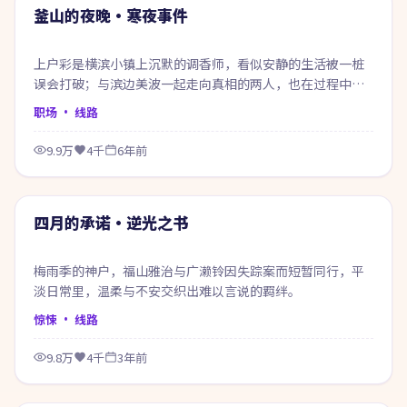
热门
釜山的夜晚·寒夜事件
上户彩是横滨小镇上沉默的调香师，看似安静的生活被一桩
误会打破；与滨边美波一起走向真相的两人，也在过程中重
新认识自己。
职场
· 线路
9.9万
4千
6年前
56:39
热门
四月的承诺·逆光之书
梅雨季的神户，福山雅治与广濑铃因失踪案而短暂同行，平
淡日常里，温柔与不安交织出难以言说的羁绊。
惊悚
· 线路
9.8万
4千
3年前
74:30