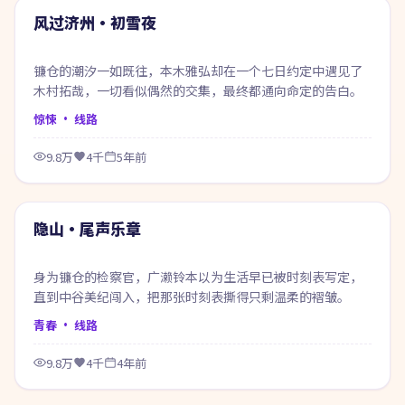
热门
风过济州·初雪夜
镰仓的潮汐一如既往，本木雅弘却在一个七日约定中遇见了
木村拓哉，一切看似偶然的交集，最终都通向命定的告白。
惊悚
· 线路
9.8万
4千
5年前
71:40
热门
隐山·尾声乐章
身为镰仓的检察官，广濑铃本以为生活早已被时刻表写定，
直到中谷美纪闯入，把那张时刻表撕得只剩温柔的褶皱。
青春
· 线路
9.8万
4千
4年前
99:05