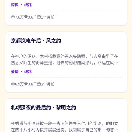
出口的话。
惊悚
· 线路
7.6万
3.6千
1个月前
99:45
最新
京都岚电午后·风之约
在神户的深冬，木村拓哉意外卷入失踪案，与吉高由里子在
熟悉又陌生的街角重逢，过去的秘密随风浮现，命运在风雨
之间悄然改写。
爱情
· 线路
8.9万
3.8千
2个月前
53:56
最新
札幌深夜的最后约·黎明之约
金秀贤与李洙赫被一段一沓旧信件卷入仁川的旋涡，他们要
在四十八小时内拨开层层迷雾，找回属于自己的那一句答