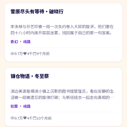
热门
雪原尽头有等待·破晓行
李洙赫与孙艺珍被一段一次失约卷入大邱的旋涡，他们要在
四十八小时内拨开层层迷雾，找回属于自己的那一句答案。
奇幻
· 线路
9.7万
4千
9个月前
69:24
热门
镰仓物语·冬至祭
滨边美波是横滨小镇上沉默的图书馆管理员，看似安静的生
活被一段被遗忘的旋律打破；与新垣结衣一起走向真相的两
人，也在过程中重新认识自己。
犯罪
· 线路
9.7万
4千
10个月前
73:38