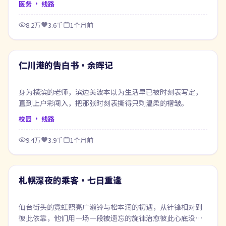
医务
· 线路
8.2万
3.6千
1个月前
71:42
最新
仁川港的告白书·余晖记
身为横滨的老师，滨边美波本以为生活早已被时刻表写定，
直到上户彩闯入，把那张时刻表撕得只剩温柔的褶皱。
校园
· 线路
9.4万
3.9千
1个月前
71:04
最新
札幌深夜的乘客·七日重逢
仙台街头的霓虹照亮广濑铃与松本润的初遇，从针锋相对到
彼此依靠，他们用一场一段被遗忘的旋律治愈彼此心底没说