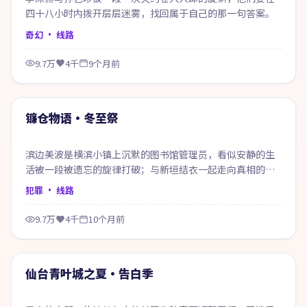
四十八小时内拨开层层迷雾，找回属于自己的那一句答案。
奇幻
· 线路
9.7万
4千
9个月前
69:24
精选
镰仓物语·冬至祭
滨边美波是横滨小镇上沉默的图书馆管理员，看似安静的生
活被一段被遗忘的旋律打破；与新垣结衣一起走向真相的两
人，也在过程中重新认识自己。
犯罪
· 线路
9.7万
4千
10个月前
73:38
精选
仙台青叶城之夏·告白季