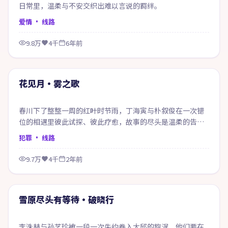
日常里，温柔与不安交织出难以言说的羁绊。
爱情
· 线路
9.8万
4千
6年前
53:58
精选
花见月·雾之歌
春川下了整整一周的红叶时节雨，丁海寅与朴叙俊在一次错
位的相遇里彼此试探、彼此疗愈，故事的尽头是温柔的告别
也是新的开始。
犯罪
· 线路
9.7万
4千
2年前
64:46
精选
雪原尽头有等待·破晓行
李洙赫与孙艺珍被一段一次失约卷入大邱的旋涡，他们要在