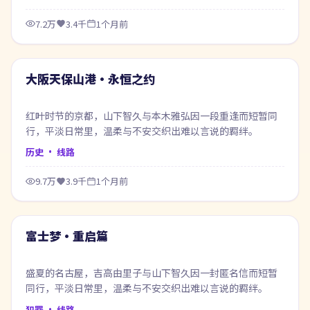
7.2万
3.4千
1个月前
99:59
最新
大阪天保山港·永恒之约
红叶时节的京都，山下智久与本木雅弘因一段重逢而短暂同
行，平淡日常里，温柔与不安交织出难以言说的羁绊。
历史
· 线路
9.7万
3.9千
1个月前
64:41
最新
富士梦·重启篇
盛夏的名古屋，吉高由里子与山下智久因一封匿名信而短暂
同行，平淡日常里，温柔与不安交织出难以言说的羁绊。
犯罪
· 线路