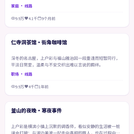
的开始。
家庭
· 线路
9.9万
4.1千
9个月前
68:13
精选
仁寺洞茶馆·街角咖啡馆
深冬的名古屋，上户彩与福山雅治因一段重逢而短暂同行，
平淡日常里，温柔与不安交织出难以言说的羁绊。
职场
· 线路
9.9万
4千
1年前
55:31
精选
釜山的夜晚·寒夜事件
上户彩是横滨小镇上沉默的调香师，看似安静的生活被一桩
误会打破；与滨边美波一起走向真相的两人，也在过程中重