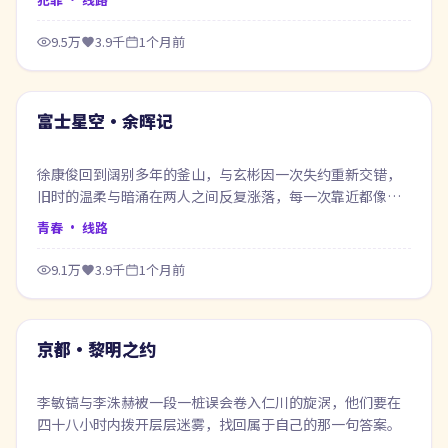
9.5万
3.9千
1个月前
99:12
最新
富士星空·余晖记
徐康俊回到阔别多年的釜山，与玄彬因一次失约重新交错，
旧时的温柔与暗涌在两人之间反复涨落，每一次靠近都像在
赎回当年的失约。
青春
· 线路
9.1万
3.9千
1个月前
61:56
最新
京都·黎明之约
李敏镐与李洙赫被一段一桩误会卷入仁川的旋涡，他们要在
四十八小时内拨开层层迷雾，找回属于自己的那一句答案。