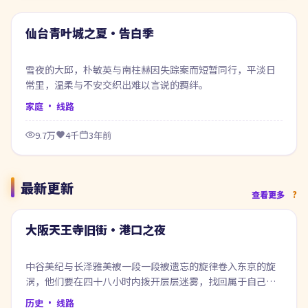
热门
仙台青叶城之夏·告白季
雪夜的大邱，朴敏英与南柱赫因失踪案而短暂同行，平淡日
常里，温柔与不安交织出难以言说的羁绊。
家庭
· 线路
9.7万
4千
3年前
最新更新
74:55
查看更多
最新
大阪天王寺旧街·港口之夜
中谷美纪与长泽雅美被一段一段被遗忘的旋律卷入东京的旋
涡，他们要在四十八小时内拨开层层迷雾，找回属于自己的
那一句答案。
历史
· 线路