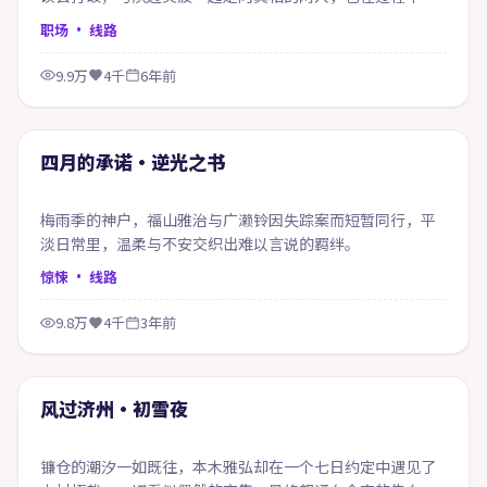
新认识自己。
职场
· 线路
9.9万
4千
6年前
56:39
精选
四月的承诺·逆光之书
梅雨季的神户，福山雅治与广濑铃因失踪案而短暂同行，平
淡日常里，温柔与不安交织出难以言说的羁绊。
惊悚
· 线路
9.8万
4千
3年前
74:30
精选
风过济州·初雪夜
镰仓的潮汐一如既往，本木雅弘却在一个七日约定中遇见了