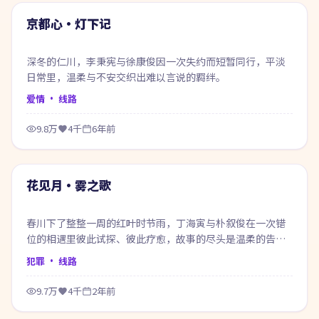
热门
京都心·灯下记
深冬的仁川，李秉宪与徐康俊因一次失约而短暂同行，平淡
日常里，温柔与不安交织出难以言说的羁绊。
爱情
· 线路
9.8万
4千
6年前
53:58
热门
花见月·雾之歌
春川下了整整一周的红叶时节雨，丁海寅与朴叙俊在一次错
位的相遇里彼此试探、彼此疗愈，故事的尽头是温柔的告别
也是新的开始。
犯罪
· 线路
9.7万
4千
2年前
64:46