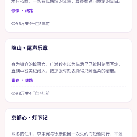
木村拓哉，一切看似偶然的交集，最终都通向命定的告白。
惊悚
· 线路
9.8万
4千
5年前
71:40
精选
隐山·尾声乐章
身为镰仓的检察官，广濑铃本以为生活早已被时刻表写定，
直到中谷美纪闯入，把那张时刻表撕得只剩温柔的褶皱。
青春
· 线路
9.8万
4千
4年前
99:05
精选
京都心·灯下记
深冬的仁川，李秉宪与徐康俊因一次失约而短暂同行，平淡